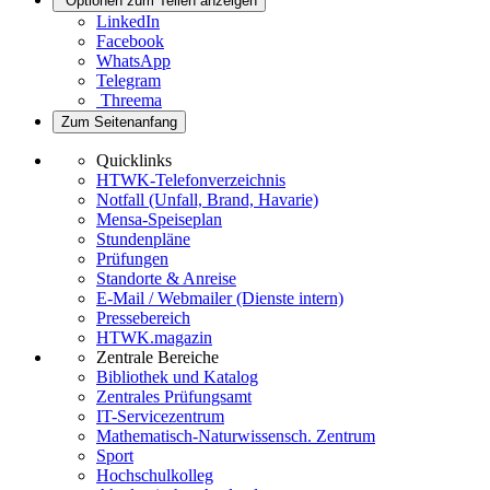
Optionen zum Teilen anzeigen
LinkedIn
Facebook
WhatsApp
Telegram
Threema
Zum Seitenanfang
Quicklinks
HTWK-Telefonverzeichnis
Notfall (Unfall, Brand, Havarie)
Mensa-Speiseplan
Stundenpläne
Prüfungen
Standorte & Anreise
E-Mail / Webmailer (Dienste intern)
Pressebereich
HTWK.magazin
Zentrale Bereiche
Bibliothek und Katalog
Zentrales Prüfungsamt
IT-Servicezentrum
Mathematisch-Naturwissensch. Zentrum
Sport
Hochschulkolleg