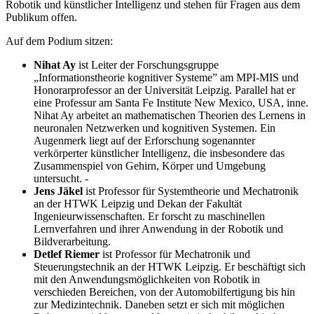
Robotik und künstlicher Intelligenz und stehen für Fragen aus dem
Publikum offen.
Auf dem Podium sitzen:
Nihat Ay
ist Leiter der Forschungsgruppe
„Informationstheorie kognitiver Systeme” am MPI-MIS und
Honorarprofessor an der Universität Leipzig. Parallel hat er
eine Professur am Santa Fe Institute New Mexico, USA, inne.
Nihat Ay arbeitet an mathematischen Theorien des Lernens in
neuronalen Netzwerken und kognitiven Systemen. Ein
Augenmerk liegt auf der Erforschung sogenannter
verkörperter künstlicher Intelligenz, die insbesondere das
Zusammenspiel von Gehirn, Körper und Umgebung
untersucht. -
Jens Jäkel
ist Professor für Systemtheorie und Mechatronik
an der HTWK Leipzig und Dekan der Fakultät
Ingenieurwissenschaften. Er forscht zu maschinellen
Lernverfahren und ihrer Anwendung in der Robotik und
Bildverarbeitung.
Detlef Riemer
ist Professor für Mechatronik und
Steuerungstechnik an der HTWK Leipzig. Er beschäftigt sich
mit den Anwendungsmöglichkeiten von Robotik in
verschieden Bereichen, von der Automobilfertigung bis hin
zur Medizintechnik. Daneben setzt er sich mit möglichen