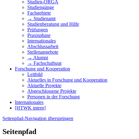
Studien-ORGA
Studiengänge
Fachgebiete
→ Studienamt
Studienberatung und Hilfe
Prüfungen
Praxisphase
Internationales
Abschlussarbeit
Stellenangebote
→ Alumni
→ Fachschaftsrat
Forschung und Kooperation
Leitbild
Aktuelles in Forschung und Kooperation
Aktuelle Projekte
Abgeschlossene Projekte
Personen in der Forschung
Internationales
[HTWK intern]
Seitenpfad-Navigation überspringen
Seitenpfad