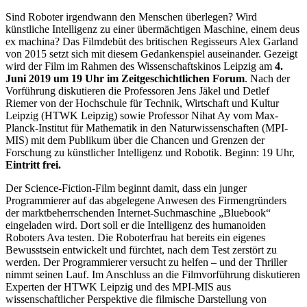
Sind Roboter irgendwann den Menschen überlegen? Wird
künstliche Intelligenz zu einer übermächtigen Maschine, einem deus
ex machina? Das Filmdebüt des britischen Regisseurs Alex Garland
von 2015 setzt sich mit diesem Gedankenspiel auseinander. Gezeigt
wird der Film im Rahmen des Wissenschaftskinos Leipzig am
4.
Juni 2019 um 19 Uhr im Zeitgeschichtlichen Forum
. Nach der
Vorführung diskutieren die Professoren Jens Jäkel und Detlef
Riemer von der Hochschule für Technik, Wirtschaft und Kultur
Leipzig (HTWK Leipzig) sowie Professor Nihat Ay vom Max-
Planck-Institut für Mathematik in den Naturwissenschaften (MPI-
MIS) mit dem Publikum über die Chancen und Grenzen der
Forschung zu künstlicher Intelligenz und Robotik. Beginn: 19 Uhr,
Eintritt frei.
Der Science-Fiction-Film beginnt damit, dass ein junger
Programmierer auf das abgelegene Anwesen des Firmengründers
der marktbeherrschenden Internet-Suchmaschine „Bluebook“
eingeladen wird. Dort soll er die Intelligenz des humanoiden
Roboters Ava testen. Die Roboterfrau hat bereits ein eigenes
Bewusstsein entwickelt und fürchtet, nach dem Test zerstört zu
werden. Der Programmierer versucht zu helfen – und der Thriller
nimmt seinen Lauf. Im Anschluss an die Filmvorführung diskutieren
Experten der HTWK Leipzig und des MPI-MIS aus
wissenschaftlicher Perspektive die filmische Darstellung von