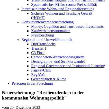
Transnationale Regulierung von Islamic Finance
Systematisches Risiko contra Preisstabilität
Interdisziplinäre Wohn- und Regionalforschung
Sicheres Wohnen und häusliche Gewalt
(HOME)
Konsumenten­verhaltens­forschung
Money, Cognition and Trust-based Investments
Kaufverhaltensanomalien
Preisforschung
Regional- und Umweltökonomik
DigiTransSachs
Transfer-I
C3 Final
Carbonbeton-Wertschöpfungskette
Demographie- und Strukturwandel
Regional Governance and Institutional Learning
FairPayClim
RegAWa
Gerechtigkeit & Klima
Personen in der Forschung
Neuerscheinung: "Resilienzdenken in der
kommunalen Wohnungspolitik"
vom
20. Dezember 2023