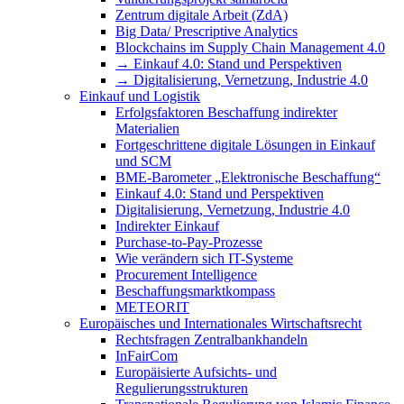
Zentrum digitale Arbeit (ZdA)
Big Data/ Prescriptive Analytics
Blockchains im Supply Chain Management 4.0
→ Einkauf 4.0: Stand und Perspektiven
→ Digitalisierung, Vernetzung, Industrie 4.0
Einkauf und Logistik
Erfolgsfaktoren Beschaffung indirekter
Materialien
Fortgeschrittene digitale Lösungen in Einkauf
und SCM
BME-Barometer „Elektronische Beschaffung“
Einkauf 4.0: Stand und Perspektiven
Digitalisierung, Vernetzung, Industrie 4.0
Indirekter Einkauf
Purchase-to-Pay-Prozesse
Wie verändern sich IT-Systeme
Procurement Intelligence
Beschaffungsmarktkompass
METEORIT
Europäisches und Internationales Wirtschaftsrecht
Rechtsfragen Zentralbankhandeln
InFairCom
Europäisierte Aufsichts- und
Regulierungsstrukturen