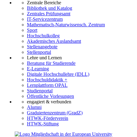
Zentrale Bereiche
Bibliothek und Katalog
Zentrales Prüfungsamt
IT-Servicezentrum
Mathematisch-Naturwissensch. Zentrum
Sport
Hochschulkolleg
Akademisches Auslandsamt
Stellenangebote
Stellenportal
Lehre und Lernen
Beratung für Studierende
E-Learning
Digitale Hochschullehre (IDLL)
Hochschuldidaktik +
Lernplattform OPAL
Studienportal
Öffentliche Vorlesungen
engagiert & verbunden
Alumni
Graduiertenzentrum (GradZ)
HTWK-Förderverein
HTWK-Stiftung