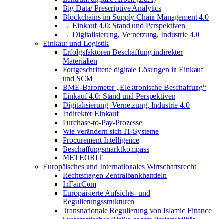
Big Data/ Prescriptive Analytics
Blockchains im Supply Chain Management 4.0
→ Einkauf 4.0: Stand und Perspektiven
→ Digitalisierung, Vernetzung, Industrie 4.0
Einkauf und Logistik
Erfolgsfaktoren Beschaffung indirekter
Materialien
Fortgeschrittene digitale Lösungen in Einkauf
und SCM
BME-Barometer „Elektronische Beschaffung“
Einkauf 4.0: Stand und Perspektiven
Digitalisierung, Vernetzung, Industrie 4.0
Indirekter Einkauf
Purchase-to-Pay-Prozesse
Wie verändern sich IT-Systeme
Procurement Intelligence
Beschaffungsmarktkompass
METEORIT
Europäisches und Internationales Wirtschaftsrecht
Rechtsfragen Zentralbankhandeln
InFairCom
Europäisierte Aufsichts- und
Regulierungsstrukturen
Transnationale Regulierung von Islamic Finance