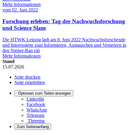
Mehr Informationen
vom
02. Juni 2022
Forschung erleben: Tag der Nachwuchsforschung
und Science Slam
Die HTWK Leipzig lädt am 8. Juni 2022 Nachwuchsforschende
und Interessierte zum Informieren, Austauschen und Vernetzen in
den Nieper-Bau ein
Mehr Informationen
Stand
15.07.2026
Seite drucken
Seite empfehlen
Optionen zum Teilen anzeigen
LinkedIn
Facebook
WhatsApp
Telegram
Threema
Zum Seitenanfang