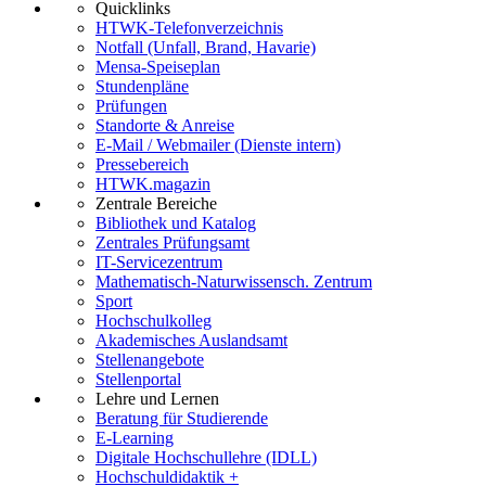
Quicklinks
HTWK-Telefonverzeichnis
Notfall (Unfall, Brand, Havarie)
Mensa-Speiseplan
Stundenpläne
Prüfungen
Standorte & Anreise
E-Mail / Webmailer (Dienste intern)
Pressebereich
HTWK.magazin
Zentrale Bereiche
Bibliothek und Katalog
Zentrales Prüfungsamt
IT-Servicezentrum
Mathematisch-Naturwissensch. Zentrum
Sport
Hochschulkolleg
Akademisches Auslandsamt
Stellenangebote
Stellenportal
Lehre und Lernen
Beratung für Studierende
E-Learning
Digitale Hochschullehre (IDLL)
Hochschuldidaktik +