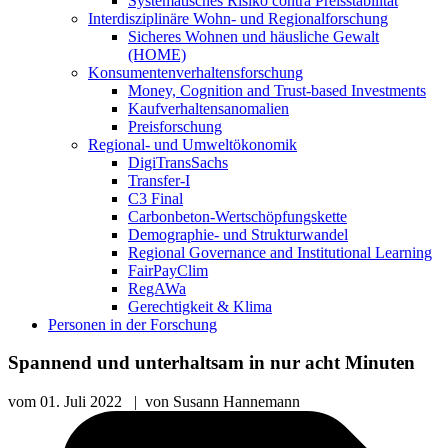
Systematisches Risiko contra Preisstabilität
Interdisziplinäre Wohn- und Regionalforschung
Sicheres Wohnen und häusliche Gewalt
(HOME)
Konsumenten­verhaltens­forschung
Money, Cognition and Trust-based Investments
Kaufverhaltensanomalien
Preisforschung
Regional- und Umweltökonomik
DigiTransSachs
Transfer-I
C3 Final
Carbonbeton-Wertschöpfungskette
Demographie- und Strukturwandel
Regional Governance and Institutional Learning
FairPayClim
RegAWa
Gerechtigkeit & Klima
Personen in der Forschung
Spannend und unterhaltsam in nur acht Minuten
vom
01. Juli 2022
|
von
Susann Hannemann