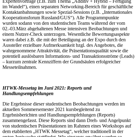
Expertenvorträge (z.B. zum Thema „Additiv + Hybrid – Fertigung
im Wandel“), einen separaten Networking-Bereich für geschäftliche
Kontaktanbahnungen sowie Spezial-Sessions (z.B. „Internationales
Kooperationsforum Russland/GUS“). Alle Programmpunkte
wurden sodann von den studentischen Teams während der vom
02.-03.März abgehaltenen Messe intensiven Beobachtungen und
einem Nutzer-Check unterzogen. Wesentliche Bewertungsaspekte
waren dabei z.B. die mit der Beteiligung an der Expo durch den
Aussteller erzielbare Aufmerksamkeit bzgl. des Angebotes, die
wahrgenommene Attraktivität, die Präsentationsqualität sowie die
potentiell auslösbaren Informations- und Transaktionsströme (Leads)
– kurzum zentrale Kennziffern der Grundsäulen erfolgreicher
Messeteilnahmen.
HTWK-Messetag im Juni 2021: Reports und
Handlungsempfehlungen
Die Ergebnisse dieser studentischen Beobachtungen werden im
aktuellen Sommersemester 2021 kursbegleitend zu
Ergebnisberichten und Handlungsempfehlungen (Reports)
zusammengefasst. Diese Reports sind dann Dreh- und Angelpunkt
von studentischen Präsentationen im Rahmen eines Workshops auf
dem etablierten „HTWK Messetag“, welcher traditionell in der
ersten Juniwoche stattfindet. Wie eingangs erwähnt werden so –