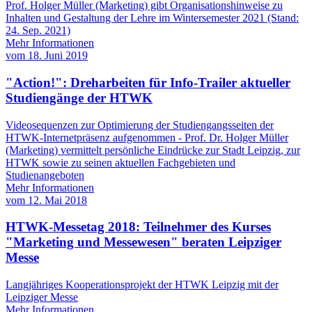
Prof. Holger Müller (Marketing) gibt Organisationshinweise zu
Inhalten und Gestaltung der Lehre im Wintersemester 2021 (Stand:
24. Sep. 2021)
Mehr Informationen
vom
18. Juni 2019
"Action!": Dreharbeiten für Info-Trailer aktueller
Studiengänge der HTWK
Videosequenzen zur Optimierung der Studiengangsseiten der
HTWK-Internetpräsenz aufgenommen - Prof. Dr. Holger Müller
(Marketing) vermittelt persönliche Eindrücke zur Stadt Leipzig, zur
HTWK sowie zu seinen aktuellen Fachgebieten und
Studienangeboten
Mehr Informationen
vom
12. Mai 2018
HTWK-Messetag 2018: Teilnehmer des Kurses
"Marketing und Messewesen" beraten Leipziger
Messe
Langjähriges Kooperationsprojekt der HTWK Leipzig mit der
Leipziger Messe
Mehr Informationen