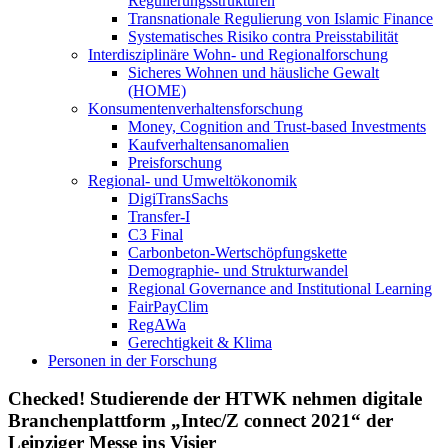
Regulierungsstrukturen
Transnationale Regulierung von Islamic Finance
Systematisches Risiko contra Preisstabilität
Interdisziplinäre Wohn- und Regionalforschung
Sicheres Wohnen und häusliche Gewalt
(HOME)
Konsumenten­verhaltens­forschung
Money, Cognition and Trust-based Investments
Kaufverhaltensanomalien
Preisforschung
Regional- und Umweltökonomik
DigiTransSachs
Transfer-I
C3 Final
Carbonbeton-Wertschöpfungskette
Demographie- und Strukturwandel
Regional Governance and Institutional Learning
FairPayClim
RegAWa
Gerechtigkeit & Klima
Personen in der Forschung
Checked! Studierende der HTWK nehmen digitale
Branchenplattform „Intec/Z connect 2021“ der
Leipziger Messe ins Visier