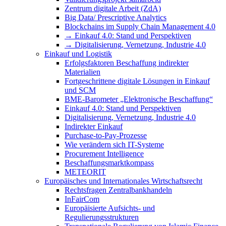
Zentrum digitale Arbeit (ZdA)
Big Data/ Prescriptive Analytics
Blockchains im Supply Chain Management 4.0
→ Einkauf 4.0: Stand und Perspektiven
→ Digitalisierung, Vernetzung, Industrie 4.0
Einkauf und Logistik
Erfolgsfaktoren Beschaffung indirekter
Materialien
Fortgeschrittene digitale Lösungen in Einkauf
und SCM
BME-Barometer „Elektronische Beschaffung“
Einkauf 4.0: Stand und Perspektiven
Digitalisierung, Vernetzung, Industrie 4.0
Indirekter Einkauf
Purchase-to-Pay-Prozesse
Wie verändern sich IT-Systeme
Procurement Intelligence
Beschaffungsmarktkompass
METEORIT
Europäisches und Internationales Wirtschaftsrecht
Rechtsfragen Zentralbankhandeln
InFairCom
Europäisierte Aufsichts- und
Regulierungsstrukturen