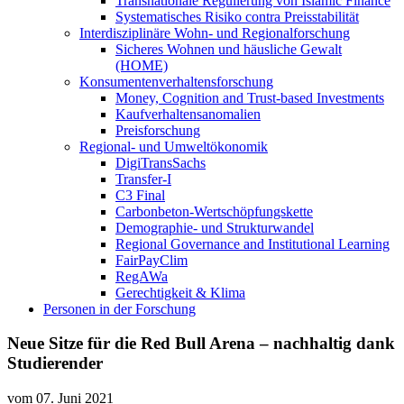
Transnationale Regulierung von Islamic Finance
Systematisches Risiko contra Preisstabilität
Interdisziplinäre Wohn- und Regionalforschung
Sicheres Wohnen und häusliche Gewalt
(HOME)
Konsumenten­verhaltens­forschung
Money, Cognition and Trust-based Investments
Kaufverhaltensanomalien
Preisforschung
Regional- und Umweltökonomik
DigiTransSachs
Transfer-I
C3 Final
Carbonbeton-Wertschöpfungskette
Demographie- und Strukturwandel
Regional Governance and Institutional Learning
FairPayClim
RegAWa
Gerechtigkeit & Klima
Personen in der Forschung
Neue Sitze für die Red Bull Arena – nachhaltig dank
Studierender
vom
07. Juni 2021